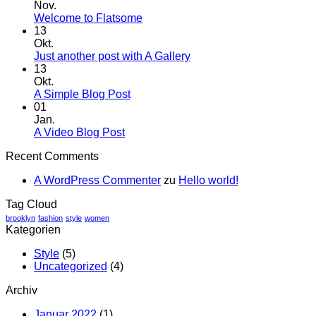
Nov.
Welcome to Flatsome
13
Okt.
Just another post with A Gallery
13
Okt.
A Simple Blog Post
01
Jan.
A Video Blog Post
Recent Comments
A WordPress Commenter
zu
Hello world!
Tag Cloud
brooklyn
fashion
style
women
Kategorien
Style
(5)
Uncategorized
(4)
Archiv
Januar 2022
(1)