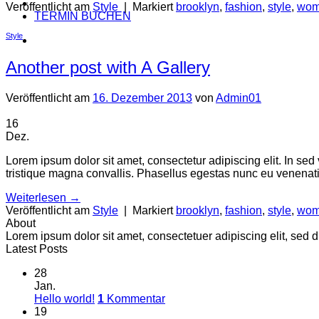
Veröffentlicht am
Style
|
Markiert
brooklyn
,
fashion
,
style
,
wo
TERMIN BUCHEN
Style
Another post with A Gallery
Veröffentlicht am
16. Dezember 2013
von
Admin01
16
Dez.
Lorem ipsum dolor sit amet, consectetur adipiscing elit. In sed
tristique magna convallis. Phasellus egestas nunc eu venenatis
Weiterlesen
→
Veröffentlicht am
Style
|
Markiert
brooklyn
,
fashion
,
style
,
wo
About
Lorem ipsum dolor sit amet, consectetuer adipiscing elit, se
Latest Posts
28
Jan.
Hello world!
1
Kommentar
19