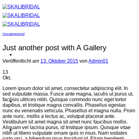
Zum
Inhalt
springen
Uncategorized
Just another post with A Gallery
Veröffentlicht am
13. Oktober 2015
von
Admin01
13
Okt.
Lorem ipsum dolor sit amet, consectetur adipiscing elit. In
sed vulputate massa. Fusce ante magna, iaculis ut purus ut,
facilisis ultrices nibh. Quisque commodo nunc eget tortor
dapibus, et tristique magna convallis. Phasellus egestas
nunc eu venenatis vehicula. Phasellus et magna nulla. Proin
ante nunc, mollis a lectus ac, volutpat placerat ante.
Vestibulum sit amet magna sit amet nunc faucibus mollis.
Aliquam vel lacinia purus, id tristique ipsum. Quisque vitae
nibh ut libero vulputate ornare quis in risus. Nam sodales
justo orci, a bibendum risus tincidunt id. Etiam hendrerit,