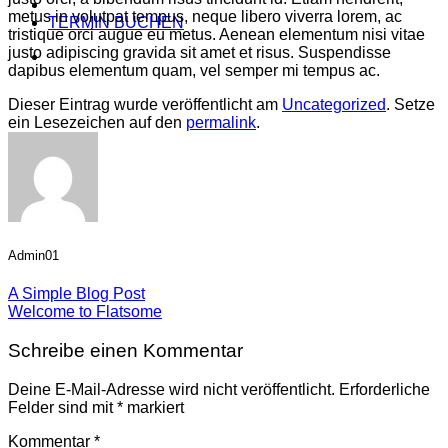
metus in volutpat tempus, neque libero viverra lorem, ac
TERMIN BUCHEN
tristique orci augue eu metus. Aenean elementum nisi vitae
justo adipiscing gravida sit amet et risus. Suspendisse
dapibus elementum quam, vel semper mi tempus ac.
Dieser Eintrag wurde veröffentlicht am
Uncategorized
. Setze
ein Lesezeichen auf den
permalink
.
Admin01
A Simple Blog Post
Welcome to Flatsome
Schreibe einen Kommentar
Deine E-Mail-Adresse wird nicht veröffentlicht.
Erforderliche
Felder sind mit
*
markiert
Kommentar
*