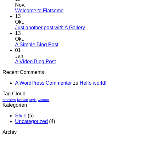
Nov.
Welcome to Flatsome
13
Okt.
Just another post with A Gallery
13
Okt.
A Simple Blog Post
01
Jan.
A Video Blog Post
Recent Comments
A WordPress Commenter
zu
Hello world!
Tag Cloud
brooklyn
fashion
style
women
Kategorien
Style
(5)
Uncategorized
(4)
Archiv