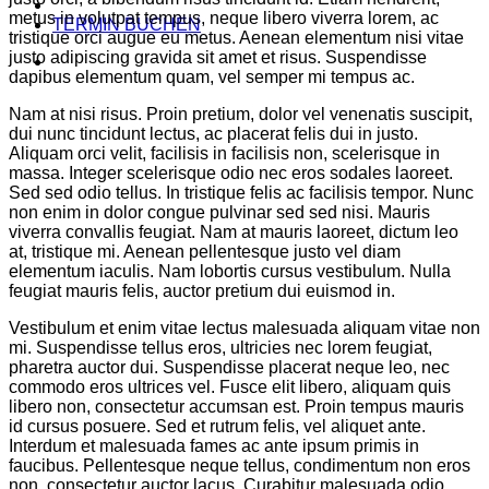
metus in volutpat tempus, neque libero viverra lorem, ac
TERMIN BUCHEN
tristique orci augue eu metus. Aenean elementum nisi vitae
justo adipiscing gravida sit amet et risus. Suspendisse
dapibus elementum quam, vel semper mi tempus ac.
Nam at nisi risus. Proin pretium, dolor vel venenatis suscipit,
dui nunc tincidunt lectus, ac placerat felis dui in justo.
Aliquam orci velit, facilisis in facilisis non, scelerisque in
massa. Integer scelerisque odio nec eros sodales laoreet.
Sed sed odio tellus. In tristique felis ac facilisis tempor. Nunc
non enim in dolor congue pulvinar sed sed nisi. Mauris
viverra convallis feugiat. Nam at mauris laoreet, dictum leo
at, tristique mi. Aenean pellentesque justo vel diam
elementum iaculis. Nam lobortis cursus vestibulum. Nulla
feugiat mauris felis, auctor pretium dui euismod in.
Vestibulum et enim vitae lectus malesuada aliquam vitae non
mi. Suspendisse tellus eros, ultricies nec lorem feugiat,
pharetra auctor dui. Suspendisse placerat neque leo, nec
commodo eros ultrices vel. Fusce elit libero, aliquam quis
libero non, consectetur accumsan est. Proin tempus mauris
id cursus posuere. Sed et rutrum felis, vel aliquet ante.
Interdum et malesuada fames ac ante ipsum primis in
faucibus. Pellentesque neque tellus, condimentum non eros
non, consectetur auctor lacus. Curabitur malesuada odio