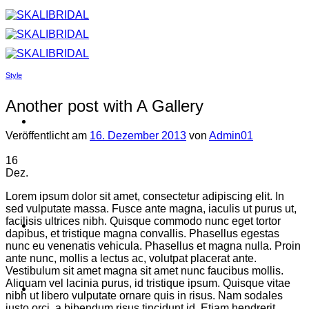
Zum
Inhalt
springen
Style
Another post with A Gallery
Veröffentlicht am
16. Dezember 2013
von
Admin01
16
Dez.
Lorem ipsum dolor sit amet, consectetur adipiscing elit. In
sed vulputate massa. Fusce ante magna, iaculis ut purus ut,
facilisis ultrices nibh. Quisque commodo nunc eget tortor
dapibus, et tristique magna convallis. Phasellus egestas
nunc eu venenatis vehicula. Phasellus et magna nulla. Proin
ante nunc, mollis a lectus ac, volutpat placerat ante.
Vestibulum sit amet magna sit amet nunc faucibus mollis.
Aliquam vel lacinia purus, id tristique ipsum. Quisque vitae
nibh ut libero vulputate ornare quis in risus. Nam sodales
justo orci, a bibendum risus tincidunt id. Etiam hendrerit,