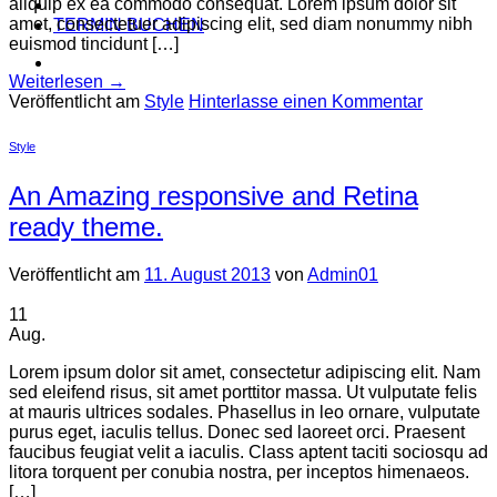
aliquip ex ea commodo consequat. Lorem ipsum dolor sit
amet, consectetuer adipiscing elit, sed diam nonummy nibh
TERMIN BUCHEN
euismod tincidunt […]
Weiterlesen
→
Veröffentlicht am
Style
Hinterlasse einen Kommentar
Style
An Amazing responsive and Retina
ready theme.
Veröffentlicht am
11. August 2013
von
Admin01
11
Aug.
Lorem ipsum dolor sit amet, consectetur adipiscing elit. Nam
sed eleifend risus, sit amet porttitor massa. Ut vulputate felis
at mauris ultrices sodales. Phasellus in leo ornare, vulputate
purus eget, iaculis tellus. Donec sed laoreet orci. Praesent
faucibus feugiat velit a iaculis. Class aptent taciti sociosqu ad
litora torquent per conubia nostra, per inceptos himenaeos.
[…]