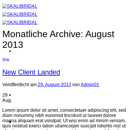
Zum
Inhalt
springen
Monatliche Archive:
August
2013
Style
New Client Landed
Veröffentlicht am
29. August 2013
von
Admin01
29
Aug.
Lorem ipsum dolor sit amet, consectetuer adipiscing elit, sed
diam nonummy nibh euismod tincidunt ut laoreet dolore
magna aliquam erat volutpat. Ut wisi enim ad minim veniam,
quis nostrud exerci tation ullamcorper suscipit lobortis nisl ut