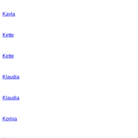
Kayla
Kette
Kette
Klaudia
Klaudia
Korina