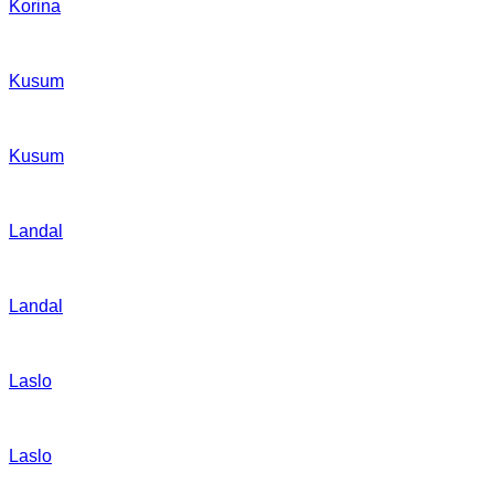
Korina
Kusum
Kusum
Landal
Landal
Laslo
Laslo